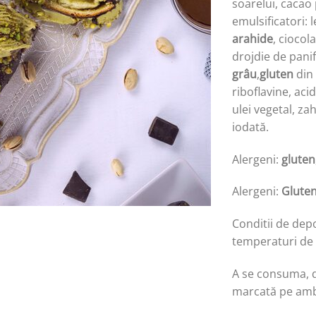
soarelui, cacao
emulsificatori: 
arahide
, ciocol
drojdie de panif
grâu
,
gluten
din
riboflavine, aci
ulei vegetal, zah
iodată.
Alergeni:
gluten
Alergeni:
Glute
Conditii de depo
temperaturi de
A se consuma, de
marcată pe amba