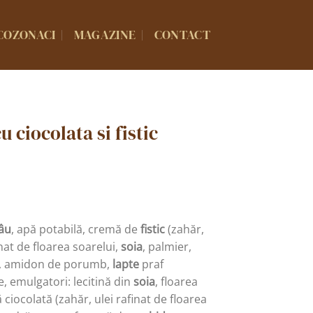
COZONACI
MAGAZINE
CONTACT
 ciocolata si fistic
âu
, apă potabilă, cremă de
fistic
(zahăr,
inat de floarea soarelui,
soia
, palmier,
, amidon de porumb,
lapte
praf
, emulgatori: lecitină din
soia
, floarea
 ciocolată (zahăr, ulei rafinat de floarea