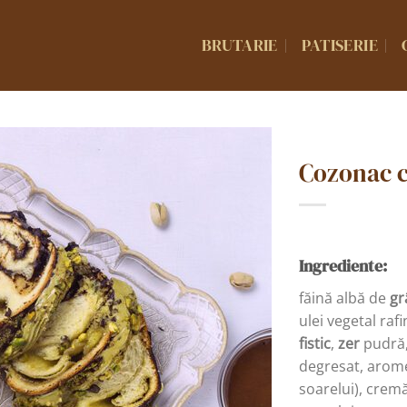
BRUTARIE
PATISERIE
Cozonac cu
Ingrediente:
făină albă de
gr
ulei vegetal raf
fistic
,
zer
pudră
degresat, arome
soarelui), cremă