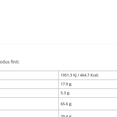
odus finit:
1951.3 Kj / 464.7 Kcal;
17.9 g;
5.3 g;
65.6 g;
29.4 g;