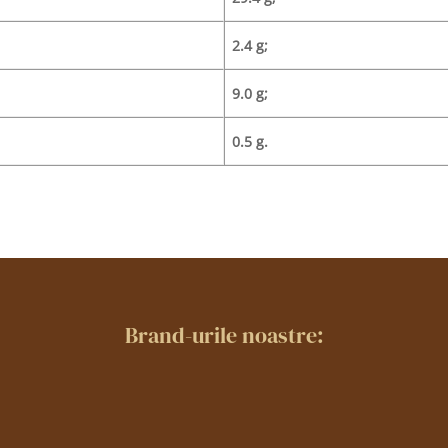
2.4 g;
9.0 g;
0.5 g.
Brand-urile noastre: