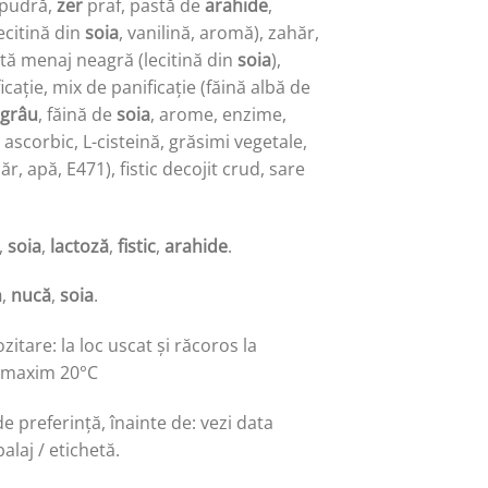
 pudră,
zer
praf, pastă de
arahide
,
lecitină din
soia
, vanilină, aromă), zahăr,
ată menaj neagră (lecitină din
soia
),
icație, mix de panificație (făină albă de
grâu
, făină de
soia
, arome, enzime,
d ascorbic, L-cisteină, grăsimi vegetale,
ăr, apă, E471), fistic decojit crud, sare
,
soia
,
lactoză
,
fistic
,
arahide
.
n
,
nucă
,
soia
.
zitare: la loc uscat și răcoros la
 maxim 20°C
 preferință, înainte de: vezi data
laj / etichetă.