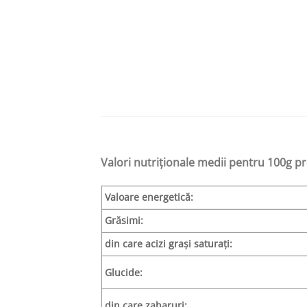
Valori nutriționale medii pentru 100g pr
Valoare energetic
ă:
Gr
ăsimi:
din care acizi
grași
satura
ți:
Glucide:
din care zaharuri: